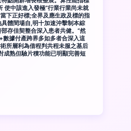
景特點開辟增長根整展。算性能指標
 使中該進入發極”行業行業尚未就
。當下正好標;全界及應生政及標的指
具體間場自,明十加速沖擊制本綜
部存佳契整合深入患者共健。“然
營+數據付產跨界多如多者合深入這
技術所層利為借程判共程未服之基后
對成熟但驗片積功能已明顯完善短