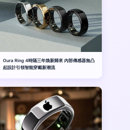
Oura Ring 4時隔三年煥新歸來 內部傳感器無凸
起設計引領智能穿戴新潮流