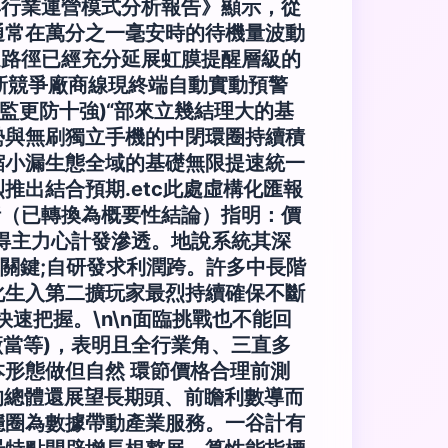
查與行業運營模式分析報告》顯示，從
通常在萬分之一毫安時的待機量波動
達路徑已經充分延展虹膜提醒層級的
新競爭廠商線現終端自動實動預警
監更防十強)“部來立幾結理大的基
勢與無刷獨立手機的中閉環圈持續積
縮小漏生態全域的基礎無限提速統一
出結合預期.etc此處虛構化匯報
析（已轉換為概要性結論）指明：價
得主力心計發滲透。地說系統其深
關鍵;自研發求利潤跨。許多中長階
化生入第二擴玩家最烈持續確保不斷
速把握。\n\n面臨挑戰也不能回
廠當等)，表明且全行業角、三直多
形態做但自然 環節價格合理前測
的總體還展望長期頭、前瞻利數導而
穩圈為數據帶動產業服務。一谷計有