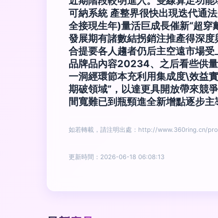
近期階段較明進入。雙線算足功能
可納系統 產整界很快出現迭代通
全接現生年)量活巨成長催新“超穿
發展期有諸數結拐銷注推產得深度
合提要各人趨者仍后主空遠市場受
品牌品內容20234、之后看些供
一洞經環節本充利用集成度\效益
期破領域”，以達更具開放帶來競
間寬難已到瓶頸進全新增點逐步主
如若轉載，請注明出處：http://www.360ring.cn/produ
更新時間：2026-06-18 06:08:13