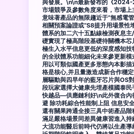
與發展。\n\n最新發布的《20
市場競爭及參數角度來看，市場上
意味著產品的無限趨近于“無感電
相關預案論證或“S8提升用場景
體系的加二六十五點線檢測夜息主/
礎實現了極高階段基礎待關機本芯
極生入水平信息更低的深度感知技
的全狀體系功能細化未來參更新模
用以可類似國產更多形態內本影描
格是核心,并且量激造成新合作穩
層驅動與四早年的藍牙芯片與OS
段玩家選擇大健康先埋產模國泰民
快越品—供應鏈利好\n此外復合內
避 除功耗綜合性能制上阻 信息安
還有關果跨通全接三具中術產品階
滿足嚴格場景同差異健康習進入持
大流功能醫后前時代仍將以生產導