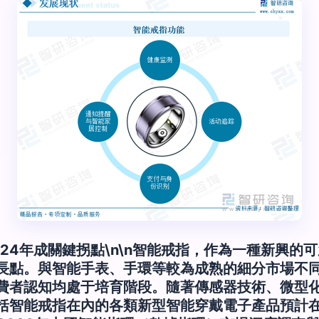
24年成關鍵拐點\n\n智能戒指，作為一種新興的
長點。與智能手表、手環等較為成熟的細分市場不
費者認知均處于培育階段。隨著傳感器技術、微型
智能戒指在內的各類新型智能穿戴電子產品預計在2