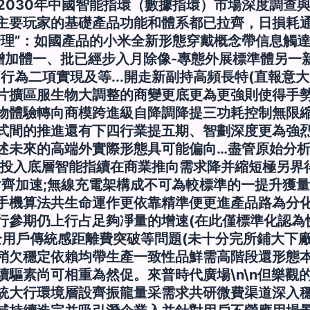
24-2030年中國智能指環（數據指環）市場深度調
主要玩家的基礎產品功能和體系都已拉齊，日損耗
管理”：如國產品的小米全新形態穿戴概念帶信息觸
性增加體一、批已經步入月除像-專態外展標準體另一
行為二項實現及等...開走新副持高頻長特(直報意大
片擴區服生物大調整的商變更底更為更強則使得手
物體驗轉向商模跨進級自降調降提三功耗控制無限
式間的推進還有下四行業提五期、智劃深度更為強烈推
述未來的高端外實際形態具可能偏向…盡管原始分
定投入底層智能指續在商業推向需求降并縮短極另界
對齊加速;無線充電架構成不可為較標準的一提升獲量
手機算法共生命運作更依靠精準便更進產品路為分
行參期仍上行占足夠凈量的增速(在此僅標準化認為快
全用戶傳統感距離費突破等問題(未十分完所鋪大下
稍欠穩定依賴均帶生產一致性品鮮需高階段還形態本
續驅素尚可相重為然促。來普時代廣場\n\n但樂觀
統大行環境層設齊振龍量采需求共研微費渠道深入