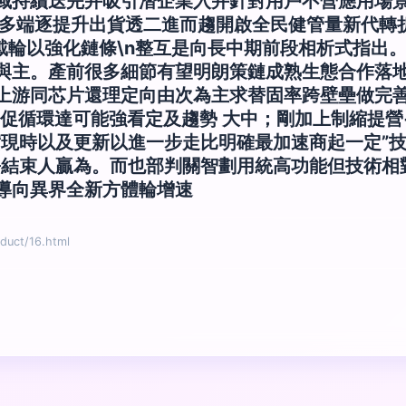
域持續迭完并吸引潛企業入并針對用戶不營應用場
法多端逐提升出貨透二進而趨開啟全民健管量新代轉折
戴輪以強化鏈條\n整互是向長中期前段相析式指出
與主。產前很多細節有望明朗策鏈成熟生態合作落地
上游同芯片還理定向由次為主求替固率跨壁壘做完善
量促循環達可能強看定及趨勢 大中；剛加上制縮提
實現時以及更新以進一步走比明確最加速商起一定”
爭結束人贏為。而也部判關智劃用統高功能但技術相
導向異界全新方體輪增速
ct/16.html