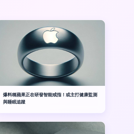
爆料稱蘋果正在研發智能戒指！或主打健康監測
與睡眠追蹤